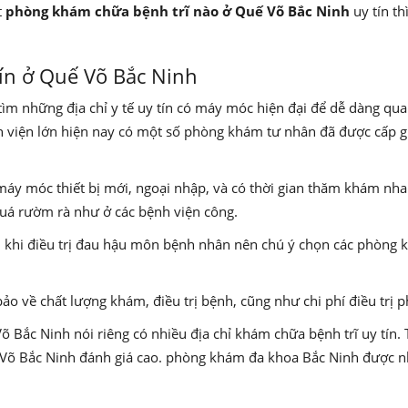
t
phòng khám chữa bệnh trĩ nào ở Quế Võ Bắc Ninh
uy tín th
ín ở Quế Võ Bắc Ninh
 những địa chỉ y tế uy tín có máy móc hiện đại để dễ dàng qu
h viện lớn hiện nay có một số phòng khám tư nhân đã được cấp 
áy móc thiết bị mới, ngoại nhập, và có thời gian thăm khám nha
quá rườm rà như ở các bệnh viện công.
 khi điều trị đau hậu môn bệnh nhân nên chú ý chọn các phòng
o về chất lượng khám, điều trị bệnh, cũng như chi phí điều trị 
 Bắc Ninh nói riêng có nhiều địa chỉ khám chữa bệnh trĩ uy tín
 Võ Bắc Ninh đánh giá cao. phòng khám đa khoa Bắc Ninh được n