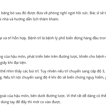
 băng bó sau đó được đưa về phòng nghỉ ngơi hồi sức. Bác sĩ sẽ t
ại nhà và hướng dẫn lịch thăm khám.
goại và trĩ hỗn hợp. Bệnh trĩ là bệnh lý phổ biến đứng hàng đầu tr
ong của hậu môn, phát triển bên trên đường lược, khiến cho bệnh 
iấy khi đại tiện.
hể nhìn thấy các búi trĩ. Tuy nhiên nếu trĩ chuyển sang cấp độ 3, l
g. Nếu trĩ nội chuyển sang độ 4 khi đó sẽ biến chứng nguy hiểm, gâ
n ngoài của hậu môn, bên dưới đường lược. Vì thế rất dễ dàng có t
dùng tay để đẩy thì mới co vào được.