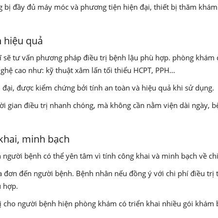
bị đầy đủ máy móc và phương tiện hiện đại, thiết bị thăm khám 
 hiệu quả
ĩ sẽ tư vấn phương pháp điều trị bệnh lậu phù hợp. phòng khám 
nghệ cao như: kỹ thuật xâm lấn tối thiểu HCPT, PPH…
đại, được kiểm chứng bởi tính an toàn và hiệu quả khi sử dụng.
i gian điều trị nhanh chóng, mà không cần nằm viện dài ngày, b
 khai, minh bạch
ười bệnh có thể yên tâm vì tính công khai và minh bạch về chi 
đơn đến người bệnh. Bệnh nhân nếu đồng ý với chi phí điều trị th
ù hợp.
rị cho người bệnh hiện phòng khám có triển khai nhiều gói khám