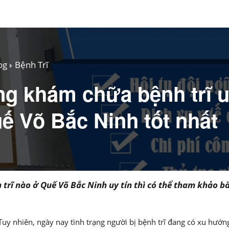
og
Bệnh Trĩ
g khám chữa bệnh trĩ u
ế Võ Bắc Ninh tốt nhất
rĩ nào ở Quế Võ Bắc Ninh uy tín thì có thể tham khảo bài
Tuy nhiên, ngày nay tình trạng người bị bệnh trĩ đang có xu hướn