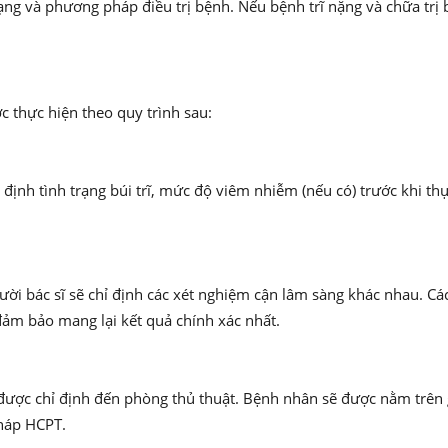
trạng và phương pháp điều trị bệnh. Nếu bệnh trĩ nặng và chữa trị
c thực hiện theo quy trình sau:
nh tình trạng búi trĩ, mức độ viêm nhiễm (nếu có) trước khi thực
ười bác sĩ sẽ chỉ định các xét nghiệm cận lâm sàng khác nhau. Cá
 đảm bảo mang lại kết quả chính xác nhất.
ược chỉ định đến phòng thủ thuật. Bệnh nhân sẽ được nằm trên g
pháp HCPT.