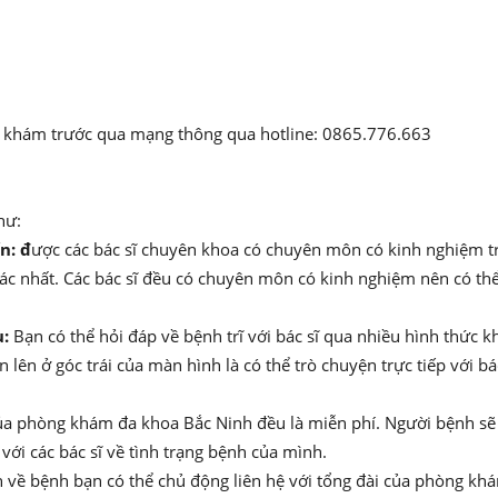
ý khám trước qua mạng thông qua hotline: 0865.776.663
như:
n: đ
ược các bác sĩ chuyên khoa có chuyên môn có kinh nghiệm trự
c nhất. Các bác sĩ đều có chuyên môn có kinh nghiệm nên có th
u:
Bạn có thể hỏi đáp về bệnh trĩ với bác sĩ qua nhiều hình thức 
n lên ở góc trái của màn hình là có thể trò chuyện trực tiếp với b
ủa phòng khám đa khoa Bắc Ninh đều là miễn phí. Người bệnh sẽ 
với các bác sĩ về tình trạng bệnh của mình.
ấn về bệnh bạn có thể chủ động liên hệ với tổng đài của phòng k