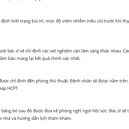
nh tình trạng búi trĩ, mức độ viêm nhiễm (nếu có) trước khi thực
ười bác sĩ sẽ chỉ định các xét nghiệm cận lâm sàng khác nhau. Cá
 đảm bảo mang lại kết quả chính xác nhất.
ược chỉ định đến phòng thủ thuật. Bệnh nhân sẽ được nằm trên g
pháp HCPT.
 băng bó sau đó được đưa về phòng nghỉ ngơi hồi sức. Bác sĩ sẽ t
ại nhà và hướng dẫn lịch thăm khám.