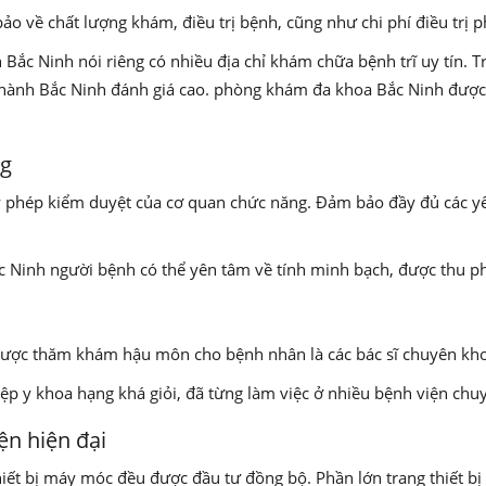
o về chất lượng khám, điều trị bệnh, cũng như chi phí điều trị 
Bắc Ninh nói riêng có nhiều địa chỉ khám chữa bệnh trĩ uy tín. 
hành Bắc Ninh đánh giá cao. phòng khám đa khoa Bắc Ninh đượ
ng
hép kiểm duyệt của cơ quan chức năng. Đảm bảo đầy đủ các yếu t
Ninh người bệnh có thể yên tâm về tính minh bạch, được thu phí 
ược thăm khám hậu môn cho bệnh nhân là các bác sĩ chuyên khoa
ệp y khoa hạng khá giỏi, đã từng làm việc ở nhiều bệnh viện ch
n hiện đại
ết bị máy móc đều được đầu tư đồng bộ. Phần lớn trang thiết bị 