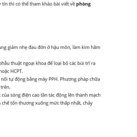
 tín thì có thể tham khảo bài viết về
phòng
tác dụng giảm nhẹ đau đớn ở hậu môn, làm kìm hãm
phẫu thuật ngoại khoa để loại bỏ các búi trĩ ra
 hoặc HCPT.
âu nối tự động bằng máy PPH. Phương pháp chữa
trên.
t của sóng điện cao tần tác động lên thành mạch
ạn chế tổn thương xuống mức thấp nhất, chảy