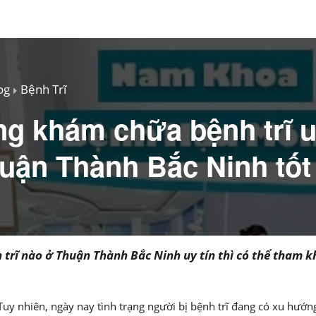
og
Bệnh Trĩ
g khám chữa bệnh trĩ u
uận Thành Bắc Ninh tốt
rĩ nào ở Thuận Thành Bắc Ninh uy tín thì có thể tham kh
Tuy nhiên, ngày nay tình trạng người bị bệnh trĩ đang có xu hướn