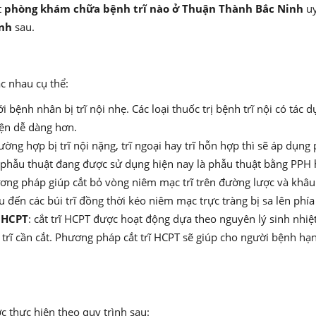
t
phòng khám chữa bệnh trĩ nào ở Thuận Thành Bắc Ninh
uy
inh
sau.
ác nhau cụ thể:
ới bệnh nhân bị trĩ nội nhẹ. Các loại thuốc trị bệnh trĩ nội có 
tiện dễ dàng hơn.
ường hợp bị trĩ nội nặng, trĩ ngoại hay trĩ hỗn hợp thì sẽ áp dụng 
 phẫu thuật đang được sử dụng hiện nay là phẫu thuật bằng PPH
ương pháp giúp cắt bỏ vòng niêm mạc trĩ trên đường lược và kh
ến các búi trĩ đồng thời kéo niêm mạc trực tràng bị sa lên phía 
g HCPT
: cắt trĩ HCPT được hoạt động dựa theo nguyên lý sinh nhiệ
 trĩ cần cắt. Phương pháp cắt trĩ HCPT sẽ giúp cho người bệnh h
c thực hiện theo quy trình sau: