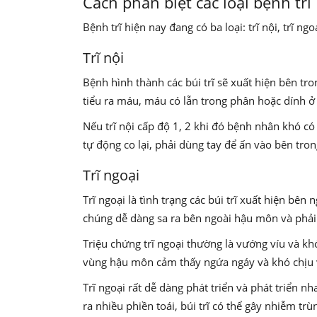
Cách phân biệt các loại bệnh trĩ
Bệnh trĩ hiện nay đang có ba loại: trĩ nội, trĩ n
Trĩ nội
Bệnh hình thành các búi trĩ sẽ xuất hiện bên tr
tiểu ra máu, máu có lẫn trong phân hoặc dính ở g
Nếu trĩ nội cấp độ 1, 2 khi đó bệnh nhân khó có t
tự động co lại, phải dùng tay để ấn vào bên tron
Trĩ ngoại
Trĩ ngoại là tình trạng các búi trĩ xuất hiện bê
chúng dễ dàng sa ra bên ngoài hậu môn và phải 
Triệu chứng trĩ ngoại thường là vướng víu và kh
vùng hậu môn cảm thấy ngứa ngáy và khó chịu vì 
Trĩ ngoại rất dễ dàng phát triển và phát triển n
ra nhiều phiền toái, búi trĩ có thể gây nhiễm t