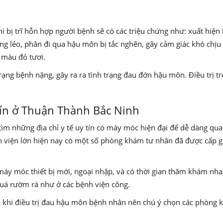
 Khi bị trĩ hỗn hợp người bệnh sẽ có các triệu chứng như: xuất hiện 
g lẻo, phân đi qua hậu môn bị tắc nghẽn, gây cảm giác khó chịu 
 màu đỏ tươi.
nh trạng bệnh nặng, gây ra ra tình trạng đau đớn hậu môn. Điều trị
ín ở Thuận Thành Bắc Ninh
 những địa chỉ y tế uy tín có máy móc hiện đại để dễ dàng qu
h viện lớn hiện nay có một số phòng khám tư nhân đã được cấp 
áy móc thiết bị mới, ngoại nhập, và có thời gian thăm khám nha
quá rườm rà như ở các bệnh viện công.
 khi điều trị đau hậu môn bệnh nhân nên chú ý chọn các phòng