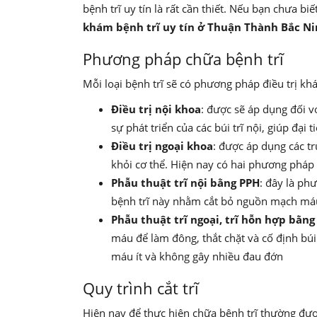
bệnh trĩ uy tín là rất cần thiết. Nếu bạn chưa biế
khám bệnh trĩ uy tín ở Thuận Thành Bắc N
Phương pháp chữa bệnh trĩ
Mỗi loại bệnh trĩ sẽ có phương pháp điều trị kh
Điều trị nội khoa
: được sẽ áp dụng đối v
sự phát triển của các búi trĩ nội, giúp đại 
Điều trị ngoại khoa
: được áp dụng các tr
khỏi cơ thể. Hiện nay có hai phương pháp
Phẫu thuật trĩ nội bằng PPH
: đây là ph
bệnh trĩ này nhằm cắt bỏ nguồn mạch máu đ
Phẫu thuật trĩ ngoại, trĩ hỗn hợp bằn
máu để làm đông, thắt chặt và cố định búi
máu ít và không gây nhiều đau đớn
Quy trình cắt trĩ
Hiện nay để thực hiện chữa bệnh trĩ thường đượ