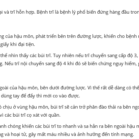
goại và trĩ hỗn hợp. Bệnh trĩ là bệnh lý phổ biến đứng hàng đầu tr
ong của hậu môn, phát triển bên trên đường lược, khiến cho bệnh 
iấy khi đại tiện.
hể nhìn thấy các búi trĩ. Tuy nhiên nếu trĩ chuyển sang cấp độ 3, l
g. Nếu trĩ nội chuyển sang độ 4 khi đó sẽ biến chứng nguy hiểm, gâ
n ngoài của hậu môn, bên dưới đường lược. Vì thế rất dễ dàng có t
dùng tay để đẩy thì mới co vào được.
ó chịu ở vùng hậu môn, búi trĩ sẽ cản trở phân đào thải ra bên ng
các búi trĩ cọ xát với quần.
hanh chóng khiến các búi trĩ to nhanh và sa hẳn ra bên ngoài hậu m
rùng và hoại tử, gây mất máu nhiều và ảnh hưởng đến tính mạng.