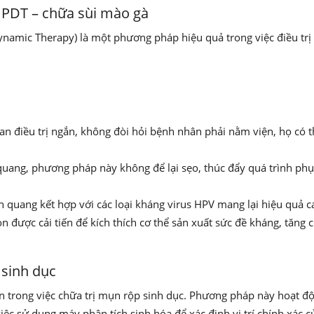
 PDT – chữa sùi mào gà
amic Therapy) là một phương pháp hiệu quả trong việc điều trị
ian điều trị ngắn, không đòi hỏi bệnh nhân phải nằm viện, họ có t
uang, phương pháp này không để lại sẹo, thúc đẩy quá trình phụ
nh quang kết hợp với các loại kháng virus HPV mang lại hiệu quả c
 được cải tiến để kích thích cơ thể sản xuất sức đề kháng, tăng c
 sinh dục
n trong việc chữa trị mụn rộp sinh dục. Phương pháp này hoạt đ
iệc sử dụng máy phân tích sinh hóa để xác định vị trí chính xác c