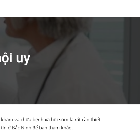
ội uy
khám và chữa bệnh xã hội sớm là rất cần thiết
tín ở Bắc Ninh
để bạn tham khảo.