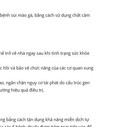
 bệnh sùi mào gà, bằng cách sử dụng chất cảm
hể trở về nhà ngay sau khi tình trạng sức khỏe
c hồi và bảo vệ chức năng của các cơ quan xung
ao, ngăn chặn nguy cơ tái phát do cấu trúc gen
ường hiệu quả điều trị.
ộng bằng cách tận dụng khả năng miễn dịch tự
ủa các ổ bệnh, thuốc được tiêm trực tiếp vào để