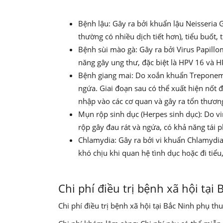
Bệnh lậu: Gây ra bởi khuẩn lậu Neisseria
thường có nhiều dịch tiết hơn), tiểu buốt, 
Bệnh sùi mào gà: Gây ra bởi Virus Papillo
năng gây ung thư, đặc biệt là HPV 16 và H
Bệnh giang mai: Do xoắn khuẩn Treponema 
ngứa. Giai đoạn sau có thể xuất hiện nốt
nhập vào các cơ quan và gây ra tổn thươn
Mụn rộp sinh dục (Herpes sinh dục): Do v
rộp gây đau rát và ngứa, có khả năng tái p
Chlamydia: Gây ra bởi vi khuẩn Chlamydia
khó chịu khi quan hệ tình dục hoặc đi tiể
Chi phí điều trị bệnh xã hội tại
Chi phí điều trị bệnh xã hội tại Bắc Ninh phụ th