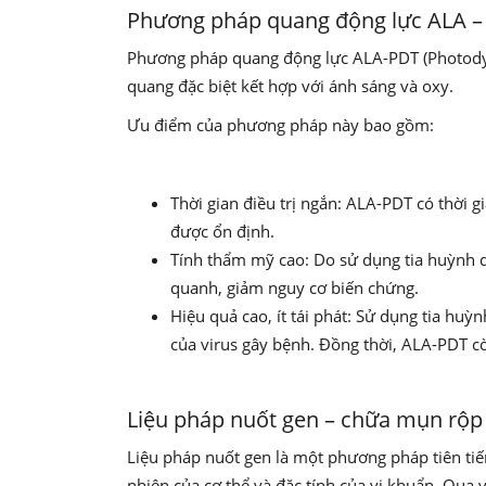
Phương pháp quang động lực ALA –
Phương pháp quang động lực ALA-PDT (Photodyn
quang đặc biệt kết hợp với ánh sáng và oxy.
Ưu điểm của phương pháp này bao gồm:
Thời gian điều trị ngắn: ALA-PDT có thời g
được ổn định.
Tính thẩm mỹ cao: Do sử dụng tia huỳnh q
quanh, giảm nguy cơ biến chứng.
Hiệu quả cao, ít tái phát: Sử dụng tia huỳ
của virus gây bệnh. Đồng thời, ALA-PDT còn
Liệu pháp nuốt gen – chữa mụn rộp
Liệu pháp nuốt gen là một phương pháp tiên tiế
nhiên của cơ thể và đặc tính của vi khuẩn. Qua v