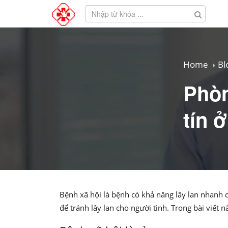
Home
Bl
Phòn
tín 
Bệnh xã hội là bệnh có khả năng lây lan nhanh 
để tránh lây lan cho người tình. Trong bài viết 