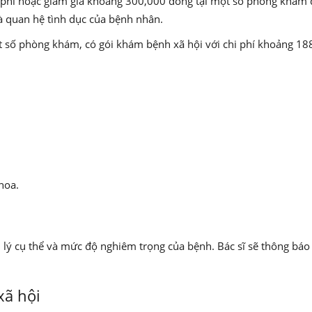
 phí hoặc giảm giá khoảng 300,000 đồng tại một số phòng khám đ
và quan hệ tình dục của bệnh nhân.
t số phòng khám, có gói khám bệnh xã hội với chi phí khoảng 18
hoa.
 lý cụ thể và mức độ nghiêm trọng của bệnh. Bác sĩ sẽ thông báo c
xã hội