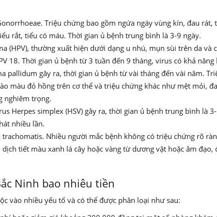
 Gonorrhoeae. Triệu chứng bao gồm ngứa ngáy vùng kín, đau rát,
tiểu rắt, tiểu có máu. Thời gian ủ bệnh trung bình là 3-9 ngày.
ma (HPV), thường xuất hiện dưới dạng u nhú, mụn sùi trên da và 
PV 18. Thời gian ủ bệnh từ 3 tuần đến 9 tháng, virus có khả năng 
pallidum gây ra, thời gian ủ bệnh từ vài tháng đến vài năm. Tri
 đào màu đỏ hồng trên cơ thể và triệu chứng khác như mệt mỏi, đ
g nghiêm trọng.
irus Herpes simplex (HSV) gây ra, thời gian ủ bệnh trung bình l
hát nhiều lần.
 trachomatis. Nhiều người mắc bệnh không có triệu chứng rõ ràng
u, dịch tiết màu xanh lá cây hoặc vàng từ dương vật hoặc âm đạo,
 Bắc Ninh bao nhiêu tiền
uộc vào nhiều yếu tố và có thể được phân loại như sau: