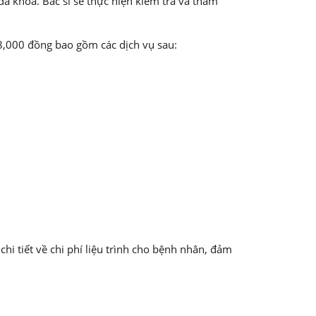
a khoa. Bác sĩ sẽ thực hiện kiểm tra và thăm
8,000 đồng bao gồm các dịch vụ sau:
hi tiết về chi phí liệu trình cho bệnh nhân, đảm