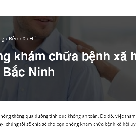
og
Bệnh Xã Hội
g khám chữa bệnh xã h
ở Bắc Ninh
chóng thông qua đường tình dục không an toàn. Do đó, việc thăm 
này, chúng tôi sẽ chia sẻ cho bạn phòng
khám chữa bệnh xã hội uy 