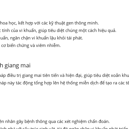
hoa học, kết hợp với các kỹ thuật gen thông minh.
tính của vi khuẩn, giúp tiêu diệt chúng một cách hiệu quả.
ẩn, ngăn chặn vi khuẩn lậu khỏi tái phát.
y cơ biến chứng và viêm nhiễm.
h giang mai
điều trị giang mai tiên tiến và hiện đại, giúp tiêu diệt xoắn khu
áp này tác động tổng hợp lên hệ thống miễn dịch để tạo ra các 
yên nhân gây bệnh thông qua các xét nghiệm chẩn đoán.
ch phá vỡ cấu trúc sinh vật, từ đó ngăn chặn vi khuẩn phát triển 